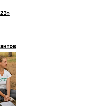
023»
рантов