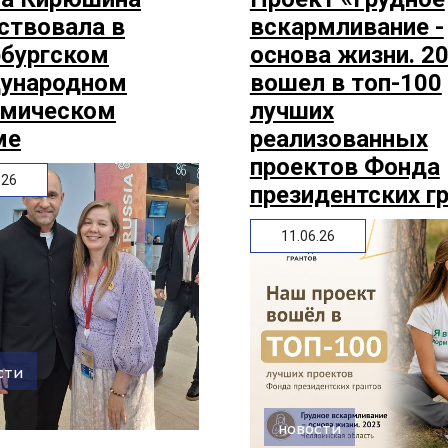
ствовала в
вскармливание -
рбургском
основа жизни. 2
ународном
вошел в топ-100
омическом
лучших
ме
реализованных
проектов Фонда
.26
президентских г
11.06.26
сти
новости