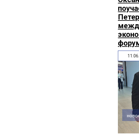
поуча
Пете
межд
экон
фору
11.06
ново